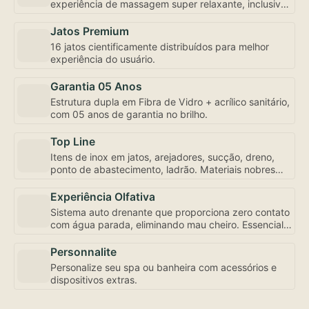
experiência de massagem super relaxante, inclusive
com controle de fluxo e abertura individualizada,
bem como a mais robusta motobomba do mercado –
Jatos Premium
uma exclusividade Amazon Spa focada em seu bem-
16 jatos cientificamente distribuídos para melhor
estar.
experiência do usuário.
Garantia 05 Anos
Estrutura dupla em Fibra de Vidro + acrílico sanitário,
com 05 anos de garantia no brilho.
Top Line
Itens de inox em jatos, arejadores, sucção, dreno,
ponto de abastecimento, ladrão. Materiais nobres
para sua experiência de uso e conservação.
Experiência Olfativa
Sistema auto drenante que proporciona zero contato
com água parada, eliminando mau cheiro. Essencial
para sua experiência de uso.
Personnalite
Personalize seu spa ou banheira com acessórios e
dispositivos extras.