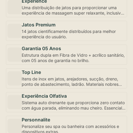
Experience
Uma distribuição de jatos para proporcionar uma
experiência de massagem super relaxante, inclusive
com controle de fluxo e abertura individualizada,
bem como a mais robusta motobomba do mercado –
Jatos Premium
uma exclusividade Amazon Spa focada em seu bem-
14 jatos cientificamente distribuídos para melhor
estar.
experiência do usuário.
Garantia 05 Anos
Estrutura dupla em Fibra de Vidro + acrílico sanitário,
com 05 anos de garantia no brilho.
Top Line
Itens de inox em jatos, arejadores, sucção, dreno,
ponto de abastecimento, ladrão. Materiais nobres
para sua experiência de uso e conservação.
Experiência Olfativa
Sistema auto drenante que proporciona zero contato
com água parada, eliminando mau cheiro. Essencial
para sua experiência de uso.
Personnalite
Personalize seu spa ou banheira com acessórios e
dispositivos extras.